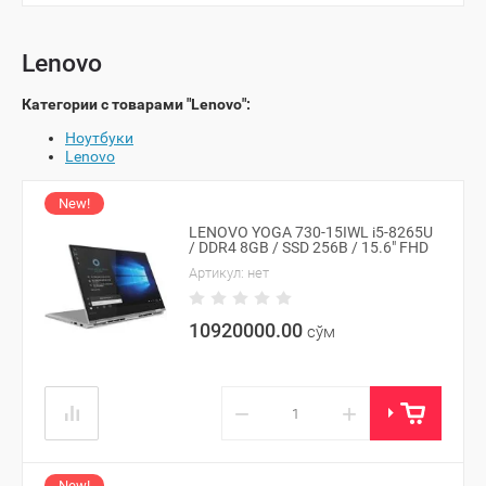
Lenovo
Категории с товарами "Lenovo":
Ноутбуки
Lenovo
New!
LENOVO YOGA 730-15IWL i5-8265U
/ DDR4 8GB / SSD 256B / 15.6" FHD
Артикул:
нет
10920000.00
сўм
−
+
New!