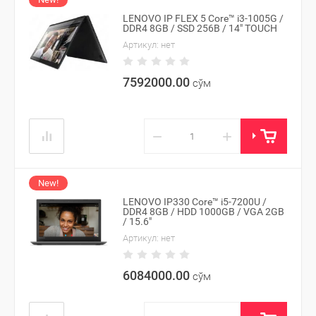
LENOVO IP FLEX 5 Core™ i3-1005G /
DDR4 8GB / SSD 256B / 14" TOUCH
Артикул:
нет
7592000.00
сўм
−
+
New!
LENOVO IP330 Core™ i5-7200U /
DDR4 8GB / HDD 1000GB / VGA 2GB
/ 15.6"
Артикул:
нет
6084000.00
сўм