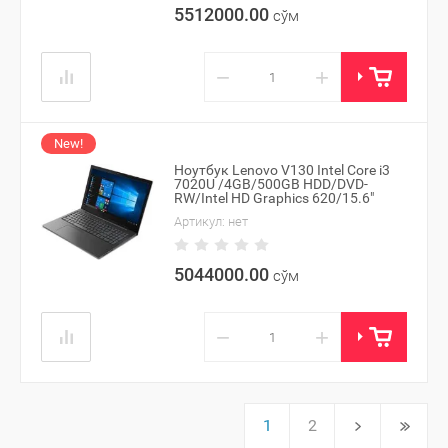
5512000.00
сўм
−
+
New!
Ноутбук Lenovo V130 Intel Core i3
7020U /4GB/500GB HDD/DVD-
RW/Intel HD Graphics 620/15.6"
Артикул:
нет
5044000.00
сўм
−
+
1
2