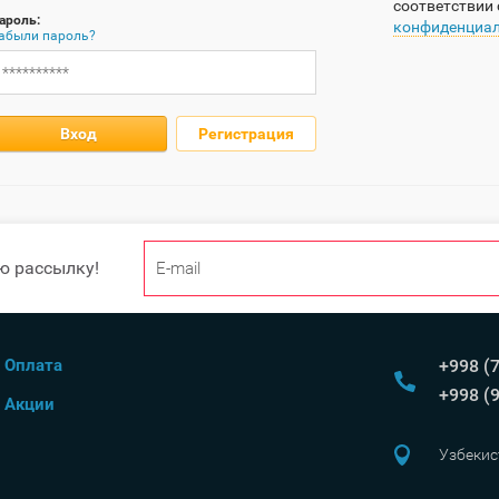
соответствии
ароль:
конфиденциал
абыли пароль?
Вход
Регистрация
ю рассылку!
Оплата
+998 (
+998 (
Акции
Узбекис