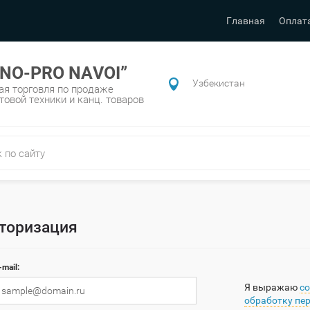
Главная
Оплат
NO-PRO NAVOI”
Узбекистан
ая торговля по продаже
овой техники и канц. товаров
торизация
-mail:
Я выражаю
со
обработку пе