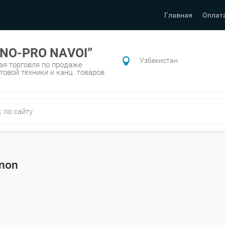
Главная
Оплат
NO-PRO NAVOI”
Узбекистан
ая торговля по продаже
овой техники и канц. товаров
non