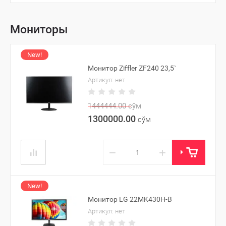
Мониторы
New!
Монитор Ziffler ZF240 23,5`
Артикул:
нет
1444444.00
сўм
1300000.00
сўм
−
+
New!
Монитор LG 22MK430H-B
Артикул:
нет