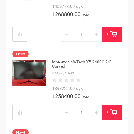
1409778.00
сўм
1268800.00
сўм
−
+
New!
Монитор MyTech X5 2400C 24`
Curved
Артикул:
нет
1398222.00
сўм
1258400.00
сўм
−
+
New!