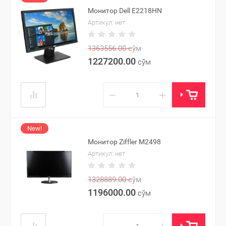
Монитор Dell E2218HN
Артикул:
нет
1363556.00
сўм
1227200.00
сўм
−
+
New!
Монитор Ziffler M2498
Артикул:
нет
1328889.00
сўм
1196000.00
сўм