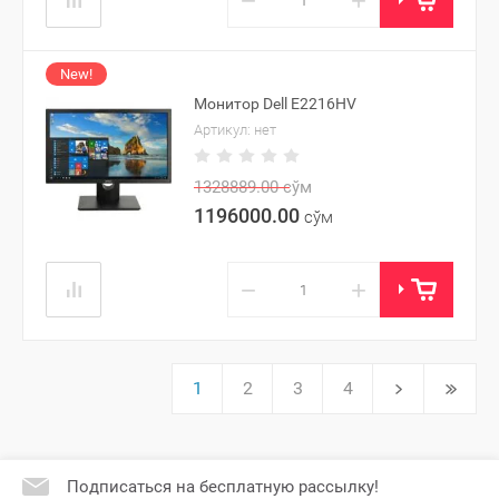
−
+
New!
Монитор Dell E2216HV
Артикул:
нет
1328889.00
сўм
1196000.00
сўм
−
+
1
2
3
4
Подписаться на бесплатную рассылку!