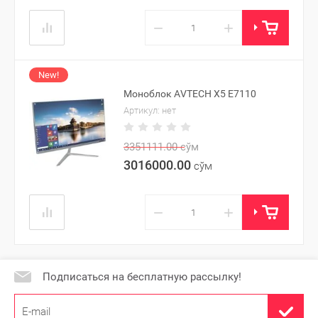
−
+
New!
Моноблок AVTECH X5 E7110
Артикул:
нет
3351111.00
сўм
3016000.00
сўм
−
+
Подписаться на бесплатную рассылку!