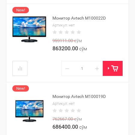
New!
Монитор Avtech M100022D
Артикул:
нет
959111.00
сўм
863200.00
сўм
−
+
New!
Монитор Avtech M100019D
Артикул:
нет
762667.00
сўм
686400.00
сўм