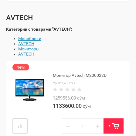
AVTECH
Категории с товарами "AVTECH":
Моноблоки
AVTECH
Мониторы
AVTECH
New!
Монитор Avtech M200022D
Артикул:
нет
1259556.00
сўм
1133600.00
сўм
−
+