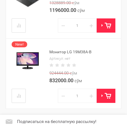
1328889.00
сўм
1196000.00
сўм
−
+
New!
Монитор LG 19M38A-B
Артикул:
нет
924444.00
сўм
832000.00
сўм
−
+
Подписаться на бесплатную рассылку!