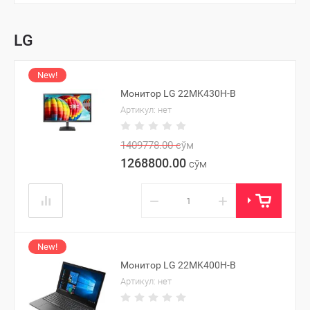
LG
New!
Монитор LG 22MK430H-B
Артикул:
нет
1409778.00
сўм
1268800.00
сўм
−
+
New!
Монитор LG 22MK400H-B
Артикул:
нет